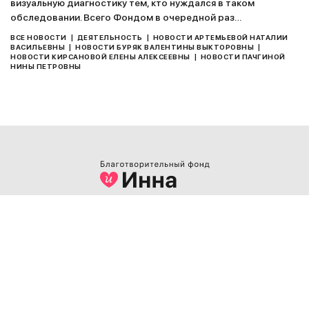
визуальную диагностику тем, кто нуждался в таком
обследовании. Всего Фондом в очередной раз…
|
|
ВСЕ НОВОСТИ
ДЕЯТЕЛЬНОСТЬ
НОВОСТИ АРТЕМЬЕВОЙ НАТАЛИИ
|
|
ВАСИЛЬЕВНЫ
НОВОСТИ БУРЯК ВАЛЕНТИНЫ ВЫКТОРОВНЫ
|
НОВОСТИ КИРСАНОВОЙ ЕЛЕНЫ АЛЕКСЕЕВНЫ
НОВОСТИ ПАЧГИНОЙ
НИНЫ ПЕТРОВНЫ
РЕКВИЗИТЫ:
ЄДРПОУ:
39302388
в АТ КБ «ПРИВАТБАНК»
р/р: UA 483052990000026005010103951