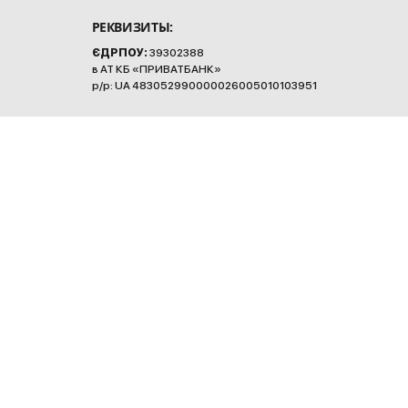
РЕКВИЗИТЫ:
ЄДРПОУ:
39302388
в АТ КБ «ПРИВАТБАНК»
р/р: UA 483052990000026005010103951
КОНТАКТЫ:
бульвар Незалежності, 2, Бровари,
Київська область, Україна, 07400
+38 (093) 240-14-12
info@fond-inna.org
2026 © Все права защищены.
Перепечатка материалов и использование их в любой форме, в том числе и
в электронных СМИ, возможны только с письменного разрешения
администрации сайта. При этом ссылка на сайт обязательна.