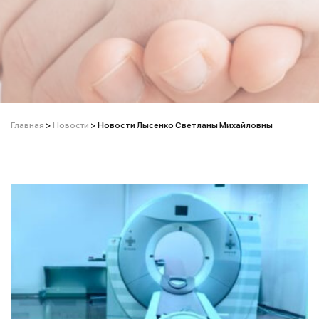
Главная
>
Новости
>
Новости Лысенко Светланы Михайловны