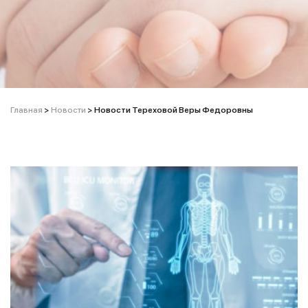
Главная
>
Новости
>
Новости Тереховой Веры Федоровны