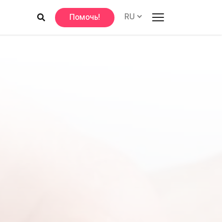
RU
Помочь!