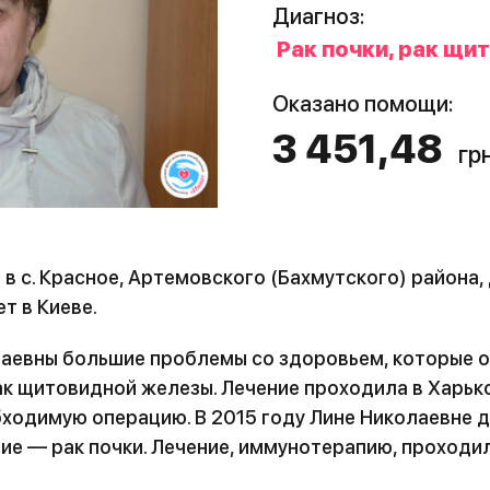
Диагноз:
Рак почки, рак щи
Оказано помощи:
3 451,48
грн
в с. Красное, Артемовского (Бахмутского) района,
т в Киеве.
лаевны большие проблемы со здоровьем, которые он
ак щитовидной железы. Лечение проходила в Харьк
бходимую операцию. В 2015 году Лине Николаевне 
ие — рак почки. Лечение, иммунотерапию, проходил