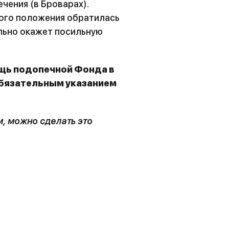
чения (в Броварах).
ого положения обратилась
льно окажет посильную
щь подопечной Фонда в
бязательным указанием
м, можно сделать это