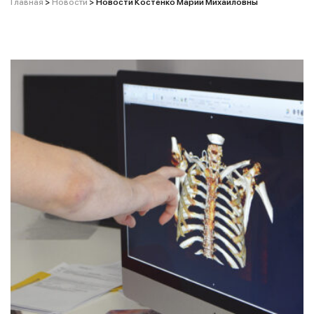
Главная
>
Новости
>
Новости Костенко Марии Михайловны