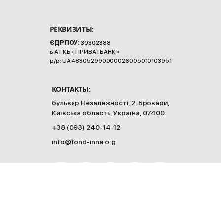
РЕКВИЗИТЫ:
ЄДРПОУ:
39302388
в АТ КБ «ПРИВАТБАНК»
р/р: UA 483052990000026005010103951
КОНТАКТЫ:
бульвар Незалежності, 2, Бровари,
Київська область, Україна, 07400
+38 (093) 240-14-12
info@fond-inna.org
2026 © Все права защищены.
Перепечатка материалов и использование их в любой форме, в том числе и
в электронных СМИ, возможны только с письменного разрешения