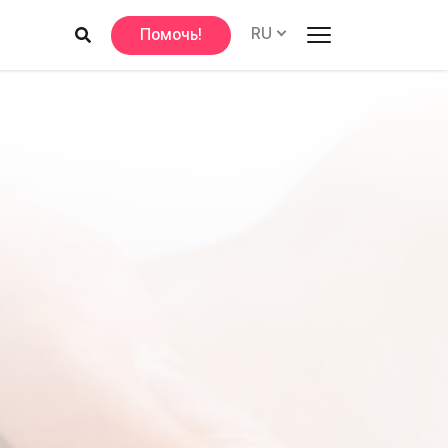
RU
Помочь!