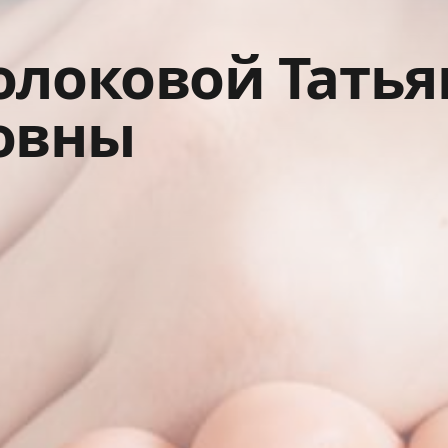
олоковой Тать
овны