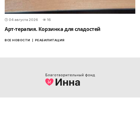
04 августа 2026
16
Арт-терапия. Корзинка для сладостей
|
ВСЕ НОВОСТИ
РЕАБИЛИТАЦИЯ
РЕКВИЗИТЫ:
Organization code (USREOU):
39302388
in PUBLIC JOINT STOCK COMPANY COMMERCIAL BANK “PRIVATBANK”
Correspondent account:
UA483052990000026005010103951