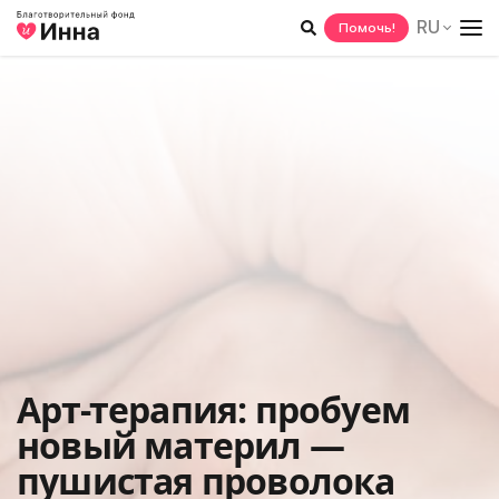
Перейти
лючить подменю
RU
Помочь!
к
содержимому
лючить подменю
лючить подменю
лючить подменю
лючить подменю
Арт-терапия: пробуем
новый материл —
пушистая проволока