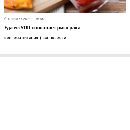
08 июля 2026
50
Еда из УПП повышает риск рака
|
ВОПРОСЫ ПИТАНИЯ
ВСЕ НОВОСТИ
РЕКВИЗИТЫ:
ЄДРПОУ:
39302388
в АТ КБ «ПРИВАТБАНК»
р/р: UA 483052990000026005010103951