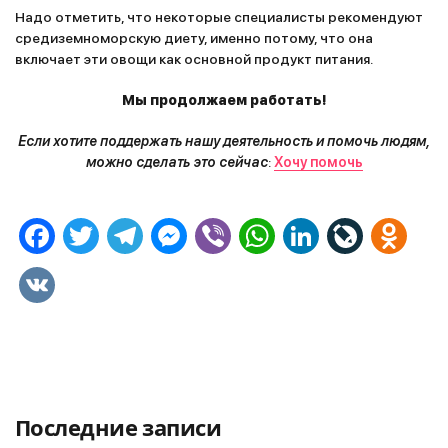
Надо отметить, что некоторые специалисты рекомендуют
средиземноморскую диету, именно потому, что она
включает эти овощи как основной продукт питания.
Мы продолжаем работать!
Если хотите поддержать нашу деятельность и помочь людям,
можно сделать это сейчас
:
Хочу помочь
F
T
T
M
V
W
L
L
O
a
w
e
e
i
h
i
i
d
V
c
i
l
s
b
a
n
v
n
K
e
t
e
s
e
t
k
e
o
b
t
g
e
r
s
e
J
k
o
e
r
n
A
d
o
l
Последние записи